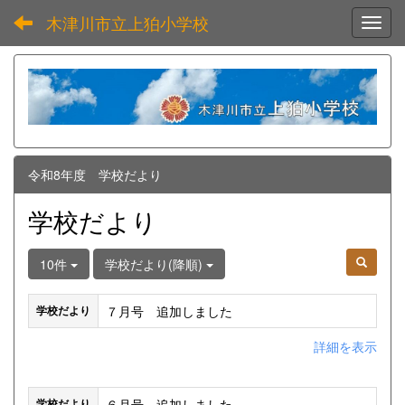
木津川市立上狛小学校
Toggl
令和8年度 学校だより
学校だより
10件
学校だより(降順)
７月号 追加しました
学校だより
詳細を表示
６月号 追加しました
学校だより