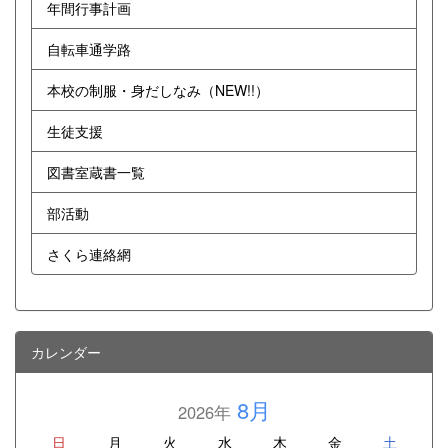
年間行事計画
自転車通学路
本校の制服・身だしなみ（NEW!!）
生徒支援
図書室蔵書一覧
部活動
さくら連絡網
カレンダー
8月
2026年
日
月
火
水
木
金
土