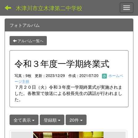
木津川市立木津第二中学校
Toggl
フォトアルバム
アルバム一覧へ
令和３年度一学期終業式
写真：9枚
更新：2023/12/29
作成：2021/07/20
ホームペ
ージ主担
７月２０日（火）令和３年度一学期終業式が実施されま
した。各教室で放送による校長先生の講話が行われまし
た。
全て表示
登録順
20件