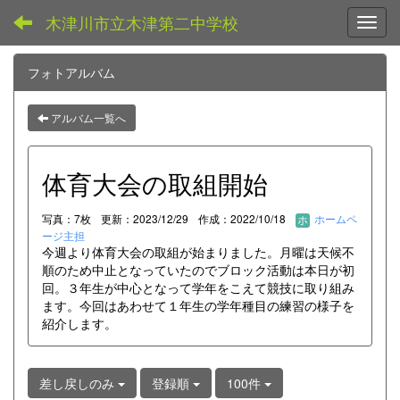
木津川市立木津第二中学校
Toggl
フォトアルバム
アルバム一覧へ
体育大会の取組開始
写真：7枚
更新：2023/12/29
作成：2022/10/18
ホームペ
ージ主担
今週より体育大会の取組が始まりました。月曜は天候不
順のため中止となっていたのでブロック活動は本日が初
回。３年生が中心となって学年をこえて競技に取り組み
ます。今回はあわせて１年生の学年種目の練習の様子を
紹介します。
差し戻しのみ
登録順
100件