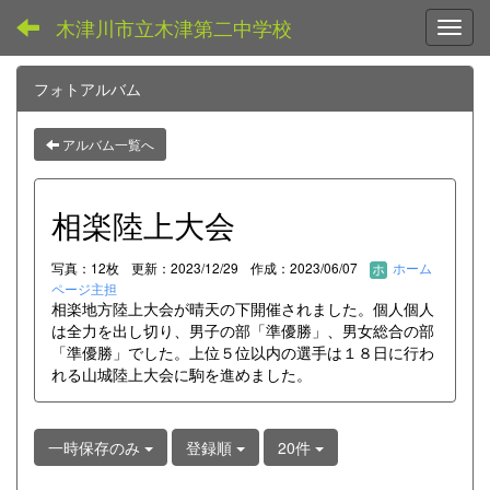
木津川市立木津第二中学校
Toggl
フォトアルバム
アルバム一覧へ
相楽陸上大会
写真：12枚
更新：2023/12/29
作成：2023/06/07
ホーム
ページ主担
相楽地方陸上大会が晴天の下開催されました。個人個人
は全力を出し切り、男子の部「準優勝」、男女総合の部
「準優勝」でした。上位５位以内の選手は１８日に行わ
れる山城陸上大会に駒を進めました。
一時保存のみ
登録順
20件