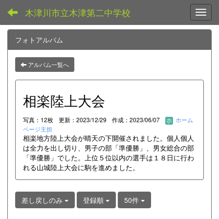
木津川市立木津第二中学校
Toggl
フォトアルバム
アルバム一覧へ
相楽陸上大会
写真：12枚
更新：2023/12/29
作成：2023/06/07
ホーム
ページ主担
相楽地方陸上大会が晴天の下開催されました。個人個人
は全力を出し切り、男子の部「準優勝」、男女総合の部
「準優勝」でした。上位５位以内の選手は１８日に行わ
れる山城陸上大会に駒を進めました。
差し戻しのみ
登録順
50件