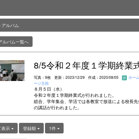
トアルバム
アルバム一覧へ
8/5令和２年度１学期終業
写真：9枚
更新：2023/12/29
作成：2020/08/05
ホー
ージ主担
８月５日（水）
令和２年度１学期終業式が行われました。
総合、学年集会、学活では各教室で放送による校長先
の講話が行われました。
て表示
登録順
1件