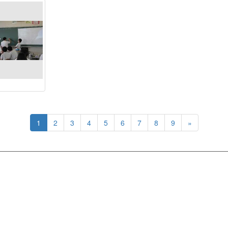
1
2
3
4
5
6
7
8
9
»