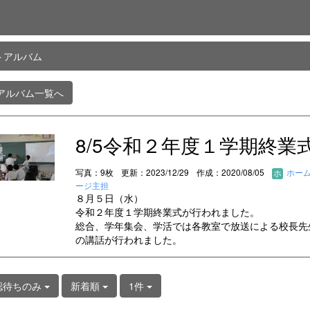
トアルバム
アルバム一覧へ
8/5令和２年度１学期終業
写真：9枚
更新：2023/12/29
作成：2020/08/05
ホー
ージ主担
８月５日（水）
令和２年度１学期終業式が行われました。
総合、学年集会、学活では各教室で放送による校長先
の講話が行われました。
認待ちのみ
新着順
1件