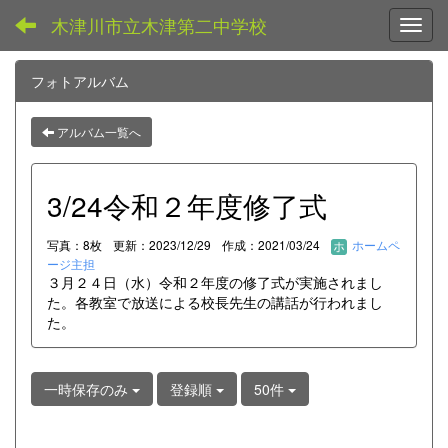
木津川市立木津第二中学校
Toggl
フォトアルバム
アルバム一覧へ
3/24令和２年度修了式
写真：8枚
更新：2023/12/29
作成：2021/03/24
ホームペ
ージ主担
３月２４日（水）令和２年度の修了式が実施されまし
た。各教室で放送による校長先生の講話が行われまし
た。
一時保存のみ
登録順
50件