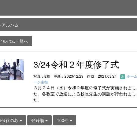
トアルバム
アルバム一覧へ
3/24令和２年度修了式
写真：8枚
更新：2023/12/29
作成：2021/03/24
ホー
ージ主担
３月２４日（水）令和２年度の修了式が実施されまし
た。各教室で放送による校長先生の講話が行われまし
た。
時保存のみ
登録順
100件