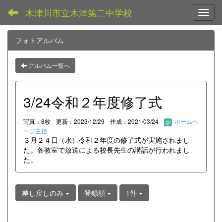
木津川市立木津第二中学校
Toggl
フォトアルバム
アルバム一覧へ
3/24令和２年度修了式
写真：8枚
更新：2023/12/29
作成：2021/03/24
ホームペ
ージ主担
３月２４日（水）令和２年度の修了式が実施されまし
た。各教室で放送による校長先生の講話が行われまし
た。
差し戻しのみ
登録順
1件