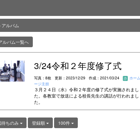
トアルバム
アルバム一覧へ
3/24令和２年度修了式
写真：8枚
更新：2023/12/29
作成：2021/03/24
ホー
ージ主担
３月２４日（水）令和２年度の修了式が実施されまし
た。各教室で放送による校長先生の講話が行われまし
た。
認待ちのみ
登録順
100件