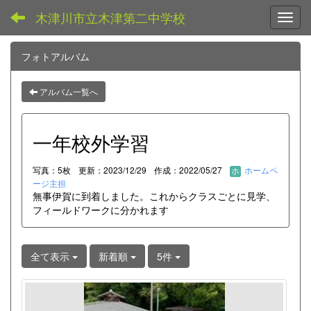
木津川市立木津第二中学校
Toggl
フォトアルバム
アルバム一覧へ
一年校外学習
写真：5枚
更新：2023/12/29
作成：2022/05/27
ホームペ
ージ主担
無事伊賀に到着しました。これからクラスごとに見学、
フィールドワークに分かれます
全て表示
新着順
5件