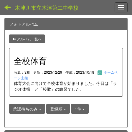
木津川市立木津第二中学校
Toggl
フォトアルバム
アルバム一覧へ
全校体育
写真：3枚
更新：2023/12/29
作成：2023/10/18
ホームペ
ージ主担
体育大会に向けて全校体育が始まりました。今日は「ラ
ジオ体操」と「校歌」の練習でした。
承認待ちのみ
登録順
1件