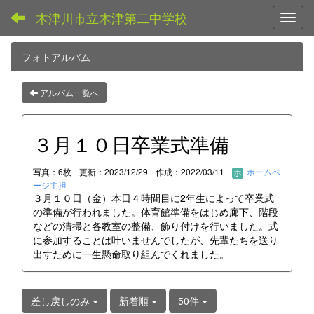
木津川市立木津第二中学校
Toggl
フォトアルバム
アルバム一覧へ
３月１０日卒業式準備
写真：6枚
更新：2023/12/29
作成：2022/03/11
ホームペ
ージ主担
３月１０日（金）本日４時間目に2年生によって卒業式
の準備が行われました。体育館準備をはじめ廊下、階段
などの清掃と各教室の整備、飾り付けを行いました。式
に参加することは叶いませんでしたが、先輩たちを送り
出すために一生懸命取り組んでくれました。
差し戻しのみ
新着順
50件