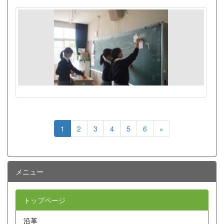
1
2
3
4
5
6
»
メニュー
トップページ
沿革