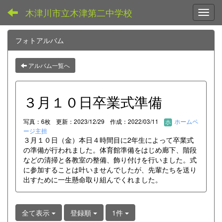
木津川市立木津第二中学校
Toggl
フォトアルバム
アルバム一覧へ
３月１０日卒業式準備
写真：6枚
更新：2023/12/29
作成：2022/03/11
ホームペ
ージ主担
３月１０日（金）本日４時間目に2年生によって卒業式
の準備が行われました。体育館準備をはじめ廊下、階段
などの清掃と各教室の整備、飾り付けを行いました。式
に参加することは叶いませんでしたが、先輩たちを送り
出すために一生懸命取り組んでくれました。
全て表示
登録順
1件