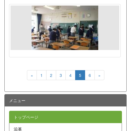
«
1
2
3
4
5
6
»
メニュー
トップページ
沿革