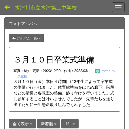
木津川市立木津第二中学校
Toggl
フォトアルバム
アルバム一覧へ
３月１０日卒業式準備
写真：6枚
更新：2023/12/29
作成：2022/03/11
ホームペ
ージ主担
３月１０日（金）本日４時間目に2年生によって卒業式
の準備が行われました。体育館準備をはじめ廊下、階段
などの清掃と各教室の整備、飾り付けを行いました。式
に参加することは叶いませんでしたが、先輩たちを送り
出すために一生懸命取り組んでくれました。
全て表示
新着順
1件