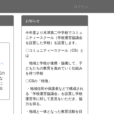
ログイン
お知らせ
今年度より木津第二中学校でコミュ
ニティースクール（学校運営協議会
を設置した学校）を設置します。
〇コミュニティースクール（CS）と
は
地域と学校が連携・協働して、子
ムペ
どもたちの教育を進めていく仕組み
式の
を持つ学校
な
〇CSの「特徴」
に
出
・地域住民や保護者などで構成され
る「学校運営協議会」を設置し学校
運営等に対して意見をいただき、協
力を得る。
・地域と一体となった教育活動を目