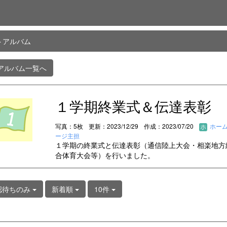
トアルバム
アルバム一覧へ
１学期終業式＆伝達表彰
写真：5枚
更新：2023/12/29
作成：2023/07/20
ホー
ージ主担
１学期の終業式と伝達表彰（通信陸上大会・相楽地方
合体育大会等）を行いました。
認待ちのみ
新着順
10件