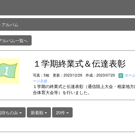
トアルバム
アルバム一覧へ
１学期終業式＆伝達表彰
写真：5枚
更新：2023/12/29
作成：2023/07/20
ホー
ージ主担
１学期の終業式と伝達表彰（通信陸上大会・相楽地方
合体育大会等）を行いました。
認待ちのみ
新着順
20件