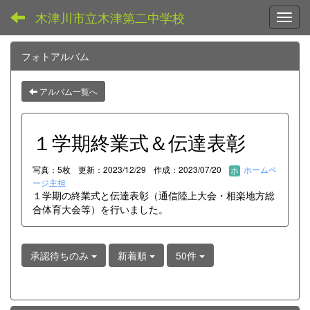
木津川市立木津第二中学校
Toggl
フォトアルバム
アルバム一覧へ
１学期終業式＆伝達表彰
写真：5枚
更新：2023/12/29
作成：2023/07/20
ホームペ
ージ主担
１学期の終業式と伝達表彰（通信陸上大会・相楽地方総
合体育大会等）を行いました。
承認待ちのみ
新着順
50件