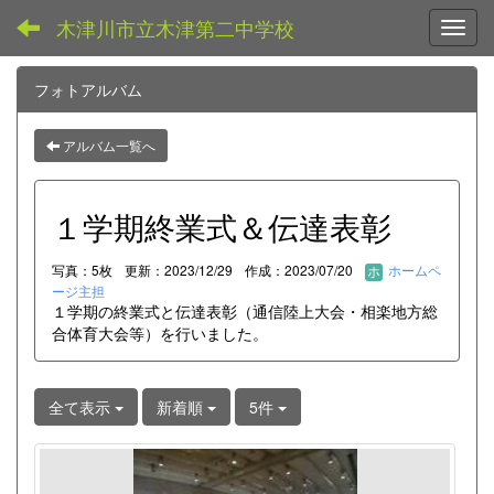
木津川市立木津第二中学校
Toggl
フォトアルバム
アルバム一覧へ
１学期終業式＆伝達表彰
写真：5枚
更新：2023/12/29
作成：2023/07/20
ホームペ
ージ主担
１学期の終業式と伝達表彰（通信陸上大会・相楽地方総
合体育大会等）を行いました。
全て表示
新着順
5件