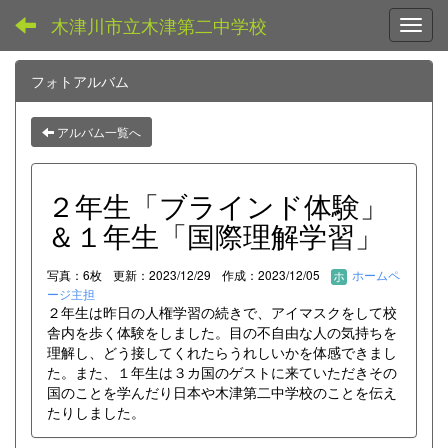
木津川市立木津第二中学校
Toggl
フォトアルバム
アルバム一覧へ
２年生「ブラインド体験」
＆１年生「国際理解学習」
写真：6枚
更新：2023/12/29
作成：2023/12/05
ホームペ
ージ主担
２年生は昨日の人権学習の続きで、アイマスクをして校
舎内を歩く体験をしました。目の不自由な人の気持ちを
理解し、どう接してくれたらうれしいかを体感できまし
た。また、１年生は３カ国のゲストに来ていただきその
国のことを学んだり日本や木津第二中学校のことを伝え
たりしました。