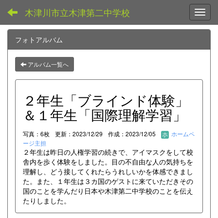
木津川市立木津第二中学校
Toggl
フォトアルバム
アルバム一覧へ
２年生「ブラインド体験」
＆１年生「国際理解学習」
写真：6枚
更新：2023/12/29
作成：2023/12/05
ホームペ
ージ主担
２年生は昨日の人権学習の続きで、アイマスクをして校
舎内を歩く体験をしました。目の不自由な人の気持ちを
理解し、どう接してくれたらうれしいかを体感できまし
た。また、１年生は３カ国のゲストに来ていただきその
国のことを学んだり日本や木津第二中学校のことを伝え
たりしました。