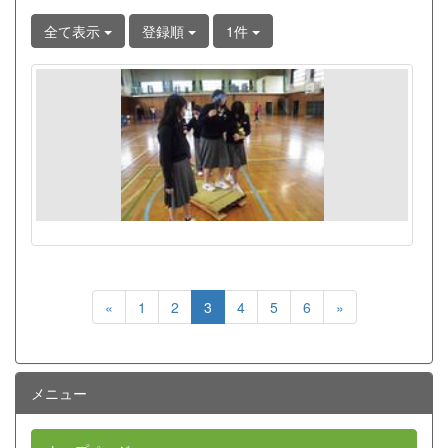
全て表示
登録順
1件
«
1
2
3
4
5
6
»
メニュー