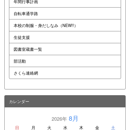
年間行事計画
自転車通学路
本校の制服・身だしなみ（NEW!!）
生徒支援
図書室蔵書一覧
部活動
さくら連絡網
カレンダー
8月
2026年
日
月
火
水
木
金
土