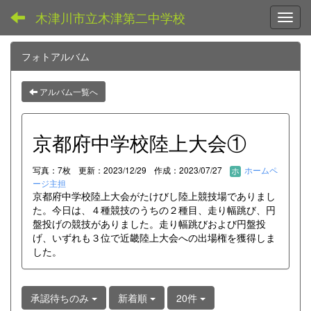
木津川市立木津第二中学校
Toggl
フォトアルバム
アルバム一覧へ
京都府中学校陸上大会①
写真：7枚
更新：2023/12/29
作成：2023/07/27
ホームペ
ージ主担
京都府中学校陸上大会がたけびし陸上競技場でありまし
た。今日は、４種競技のうちの２種目、走り幅跳び、円
盤投げの競技がありました。走り幅跳びおよび円盤投
げ、いずれも３位で近畿陸上大会への出場権を獲得しま
した。
承認待ちのみ
新着順
20件