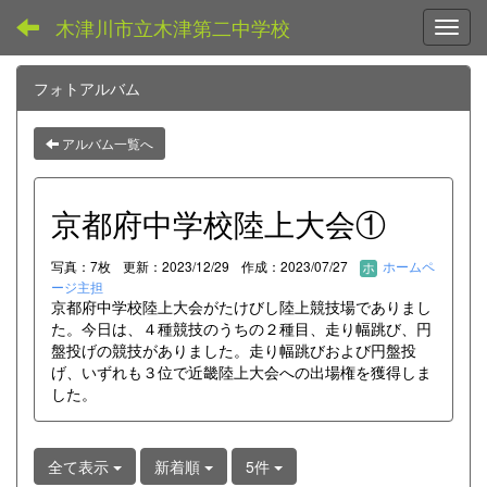
木津川市立木津第二中学校
Toggl
フォトアルバム
アルバム一覧へ
京都府中学校陸上大会①
写真：7枚
更新：2023/12/29
作成：2023/07/27
ホームペ
ージ主担
京都府中学校陸上大会がたけびし陸上競技場でありまし
た。今日は、４種競技のうちの２種目、走り幅跳び、円
盤投げの競技がありました。走り幅跳びおよび円盤投
げ、いずれも３位で近畿陸上大会への出場権を獲得しま
した。
全て表示
新着順
5件