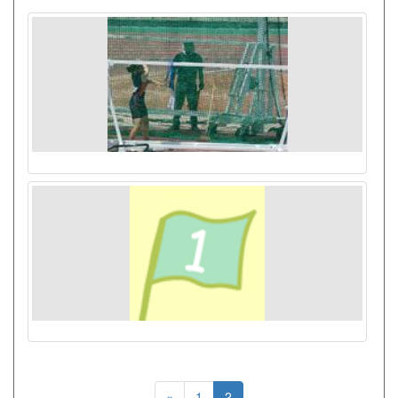
«
1
2