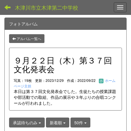
木津川市立木津第二中学校
Toggl
フォトアルバム
アルバム一覧へ
９月２２日（木）第３７回
文化発表会
写真：19枚
更新：2023/12/29
作成：2022/09/22
ホーム
ページ主担
本日は第３７回文化発表会でした。生徒たちの授業課題
や部活動での取組、作品の展示や３年ぶりの合唱コンク
ールが行われました。
承認待ちのみ
新着順
50件