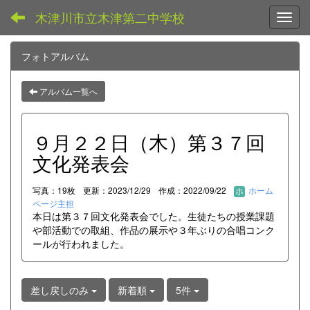
木津川市立木津第二中学校
Toggl
フォトアルバム
アルバム一覧へ
９月２２日（木）第３７回
文化発表会
写真：19枚
更新：2023/12/29
作成：2022/09/22
ホーム
ページ主担
本日は第３７回文化発表会でした。生徒たちの授業課題
や部活動での取組、作品の展示や３年ぶりの合唱コンク
ールが行われました。
差し戻しのみ
新着順
5件