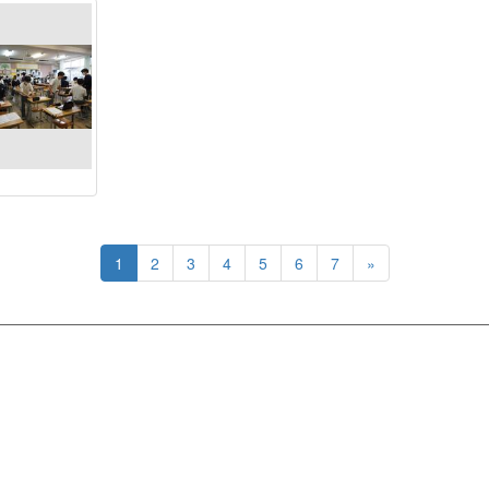
1
2
3
4
5
6
7
»