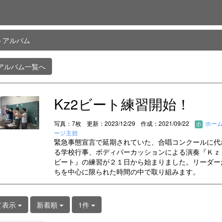
トアルバム
アルバム一覧へ
Kz2ビート練習開始！
写真：7枚
更新：2023/12/29
作成：2021/09/22
ホー
ージ主担
緊急事態宣言で延期されていた、合唱コンクールに代
る学校行事、ボディパーカッションによる演奏『Ｋｚ
ビート』の練習が２１日から始まりました。リーダー
ちを中心に限られた時間の中で取り組みます。
て表示
新着順
1件