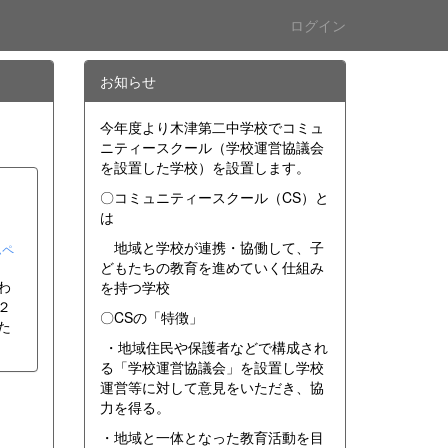
ログイン
お知らせ
今年度より木津第二中学校でコミュ
ニティースクール（学校運営協議会
を設置した学校）を設置します。
〇コミュニティースクール（CS）と
は
地域と学校が連携・協働して、子
ムペ
どもたちの教育を進めていく仕組み
わ
を持つ学校
２
〇CSの「特徴」
た
・地域住民や保護者などで構成され
る「学校運営協議会」を設置し学校
運営等に対して意見をいただき、協
力を得る。
・地域と一体となった教育活動を目