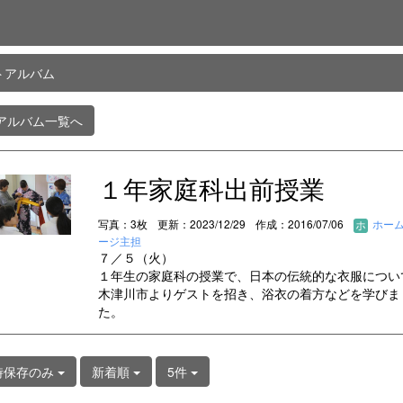
トアルバム
アルバム一覧へ
１年家庭科出前授業
写真：3枚
更新：2023/12/29
作成：2016/07/06
ホー
ージ主担
７／５（火）
１年生の家庭科の授業で、日本の伝統的な衣服につい
木津川市よりゲストを招き、浴衣の着方などを学びま
た。
時保存のみ
新着順
5件