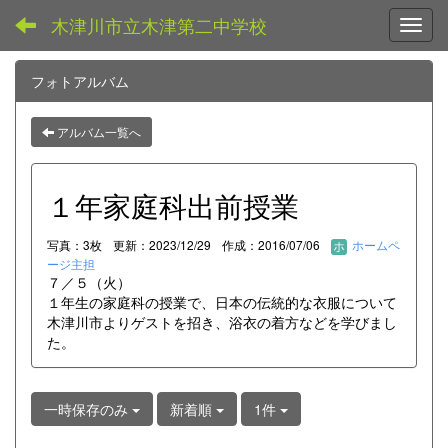
木津川市立木津第二中学校
Toggl
フォトアルバム
アルバム一覧へ
１年家庭科出前授業
写真：3枚
更新：2023/12/29
作成：2016/07/06
ホームペ
ージ主担
７／５（火）
１年生の家庭科の授業で、日本の伝統的な衣服について
木津川市よりゲストを招き、浴衣の着方などを学びまし
た。
一時保存のみ
新着順
1件