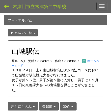
木津川市立木津第二中学校
Toggl
フォトアルバム
アルバム一覧へ
山城駅伝
写真：5枚
更新：2023/12/29
作成：2020/10/27
ホームペ
ージ主担
１０月２４日（土）南山城村高山ダム周辺コースにおい
て山城地方駅伝競走大会が行われました。
女子が第２５位、男子が第５位に入賞し、男子は１１月
１５日の京都府大会への出場権を得ることができまし
た。
差し戻しのみ
登録順
20件