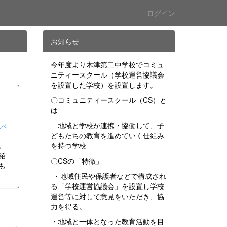
ログイン
お知らせ
今年度より木津第二中学校でコミュ
ニティースクール（学校運営協議会
を設置した学校）を設置します。
〇コミュニティースクール（CS）と
は
地域と学校が連携・協働して、子
ムペ
どもたちの教育を進めていく仕組み
。
を持つ学校
紹
〇CSの「特徴」
も
・地域住民や保護者などで構成され
る「学校運営協議会」を設置し学校
運営等に対して意見をいただき、協
力を得る。
・地域と一体となった教育活動を目