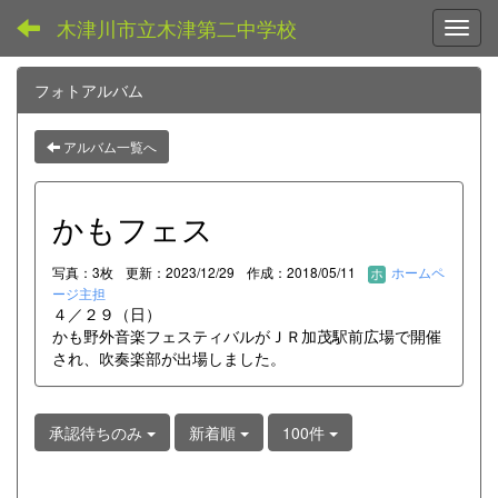
木津川市立木津第二中学校
Toggl
フォトアルバム
アルバム一覧へ
かもフェス
写真：3枚
更新：2023/12/29
作成：2018/05/11
ホームペ
ージ主担
４／２９（日）
かも野外音楽フェスティバルがＪＲ加茂駅前広場で開催
され、吹奏楽部が出場しました。
承認待ちのみ
新着順
100件