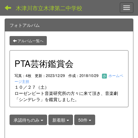
木津川市立木津第二中学校
Toggl
フォトアルバム
アルバム一覧へ
PTA芸術鑑賞会
写真：4枚
更新：2023/12/29
作成：2018/10/29
ホームペ
ージ主担
１０／２７（土）
ローゼンビート音楽研究所の方々に来て頂き、音楽劇
「シンデレラ」を鑑賞しました。
承認待ちのみ
新着順
50件