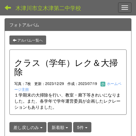
木津川市立木津第二中学校
Toggl
フォトアルバム
アルバム一覧へ
クラス（学年）レク＆大掃
除
写真：7枚
更新：2023/12/29
作成：2023/07/19
ホームペ
ージ主担
１学期末の大掃除を行い、教室・廊下等きれいになりま
した。また、各学年で学年運営委員が企画したレクレー
ションもありました。
差し戻しのみ
新着順
5件