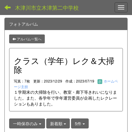
木津川市立木津第二中学校
Toggl
フォトアルバム
アルバム一覧へ
クラス（学年）レク＆大掃
除
写真：7枚
更新：2023/12/29
作成：2023/07/19
ホームペ
ージ主担
１学期末の大掃除を行い、教室・廊下等きれいになりま
した。また、各学年で学年運営委員が企画したレクレー
ションもありました。
一時保存のみ
新着順
5件