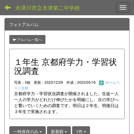
木津川市立木津第二中学校
Toggl
フォトアルバム
アルバム一覧へ
１年生 京都府学力・学習状
況調査
写真：5枚
更新：2023/12/29
作成：2023/05/16
ホームペ
ージ主担
京都府学力・学習状況調査が開催されました。生徒一人
一人の学力がどれだけ伸びたかを明確にし、次の学びへ
と繋いでいくための調査です。明日は２年生、明後日は
３年生で実施されます。
一時保存のみ
新着順
1件