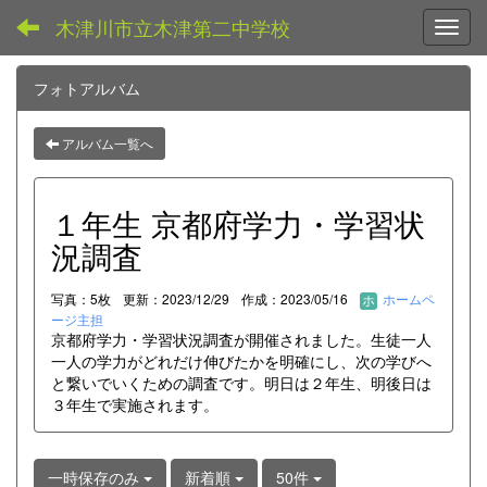
木津川市立木津第二中学校
Toggl
フォトアルバム
アルバム一覧へ
１年生 京都府学力・学習状
況調査
写真：5枚
更新：2023/12/29
作成：2023/05/16
ホームペ
ージ主担
京都府学力・学習状況調査が開催されました。生徒一人
一人の学力がどれだけ伸びたかを明確にし、次の学びへ
と繋いでいくための調査です。明日は２年生、明後日は
３年生で実施されます。
一時保存のみ
新着順
50件