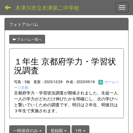
木津川市立木津第二中学校
Toggl
フォトアルバム
アルバム一覧へ
１年生 京都府学力・学習状
況調査
写真：5枚
更新：2023/12/29
作成：2023/05/16
ホームペ
ージ主担
京都府学力・学習状況調査が開催されました。生徒一人
一人の学力がどれだけ伸びたかを明確にし、次の学びへ
と繋いでいくための調査です。明日は２年生、明後日は
３年生で実施されます。
一時保存のみ
登録順
1件