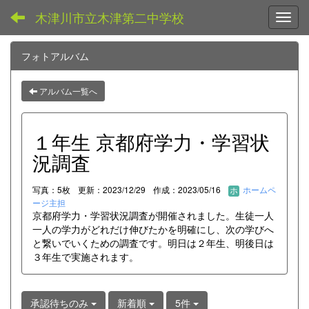
木津川市立木津第二中学校
Toggl
フォトアルバム
アルバム一覧へ
１年生 京都府学力・学習状
況調査
写真：5枚
更新：2023/12/29
作成：2023/05/16
ホームペ
ージ主担
京都府学力・学習状況調査が開催されました。生徒一人
一人の学力がどれだけ伸びたかを明確にし、次の学びへ
と繋いでいくための調査です。明日は２年生、明後日は
３年生で実施されます。
承認待ちのみ
新着順
5件