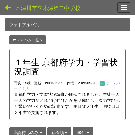
木津川市立木津第二中学校
Toggl
フォトアルバム
アルバム一覧へ
１年生 京都府学力・学習状
況調査
写真：5枚
更新：2023/12/29
作成：2023/05/16
ホームペ
ージ主担
京都府学力・学習状況調査が開催されました。生徒一人
一人の学力がどれだけ伸びたかを明確にし、次の学びへ
と繋いでいくための調査です。明日は２年生、明後日は
３年生で実施されます。
承認待ちのみ
新着順
50件