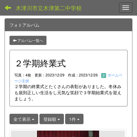
木津川市立木津第二中学校
Toggl
フォトアルバム
アルバム一覧へ
２学期終業式
写真：4枚
更新：2023/12/29
作成：2023/12/26
ホームペ
ージ主担
２学期の終業式とたくさんの表彰がありました。冬休み
も規則正しい生活をし元気な笑顔で３学期始業式を迎え
ましょう。
全て表示
登録順
1件