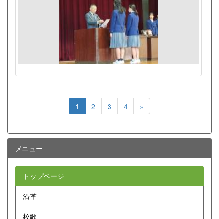
1
2
3
4
»
メニュー
トップページ
沿革
校歌