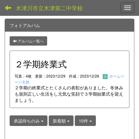
木津川市立木津第二中学校
Toggl
フォトアルバム
アルバム一覧へ
２学期終業式
写真：4枚
更新：2023/12/29
作成：2023/12/26
ホームペ
ージ主担
２学期の終業式とたくさんの表彰がありました。冬休み
も規則正しい生活をし元気な笑顔で３学期始業式を迎え
ましょう。
承認待ちのみ
新着順
10件