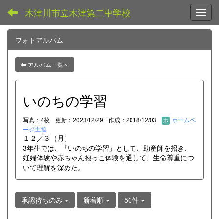
木津川市立木津第二中学校
Toggl
フォトアルバム
アルバム一覧へ
いのちの学習
写真：4枚
更新：2023/12/29
作成：2018/12/03
ホームペ
ージ主担
１２／３（月）
3年生では、「いのちの学習」として、助産師を招き、
妊婦体験や赤ちゃん抱っこ体験を通して、生命尊重につ
いて理解を深めた。
承認待ちのみ
新着順
50件