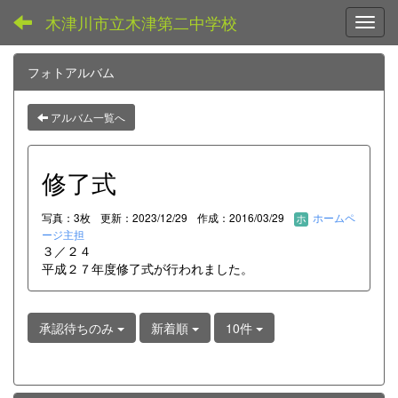
木津川市立木津第二中学校
Toggl
フォトアルバム
アルバム一覧へ
修了式
写真：3枚
更新：2023/12/29
作成：2016/03/29
ホームペ
ージ主担
３／２４
平成２７年度修了式が行われました。
承認待ちのみ
新着順
10件