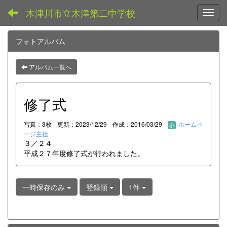
木津川市立木津第二中学校
Toggl
フォトアルバム
アルバム一覧へ
修了式
写真：3枚
更新：2023/12/29
作成：2016/03/29
ホームペ
ージ主担
３／２４
平成２７年度修了式が行われました。
一時保存のみ
登録順
1件