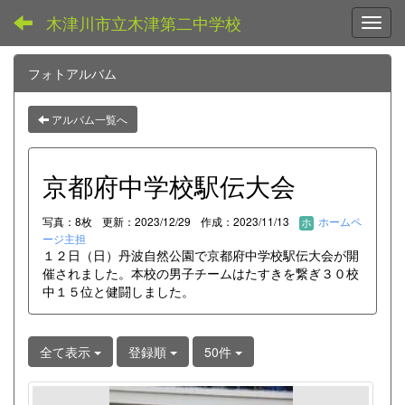
木津川市立木津第二中学校
Toggl
フォトアルバム
アルバム一覧へ
京都府中学校駅伝大会
写真：8枚
更新：2023/12/29
作成：2023/11/13
ホームペ
ージ主担
１２日（日）丹波自然公園で京都府中学校駅伝大会が開
催されました。本校の男子チームはたすきを繋ぎ３０校
中１５位と健闘しました。
全て表示
登録順
50件