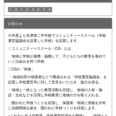
1
0
1
5
2
9
7
6
お知らせ
今年度より木津第二中学校でコミュニティースクール（学校
運営協議会を設置した学校）を設置します。
〇コミュニティースクール（CS）とは
地域と学校が連携・協働して、子どもたちの教育を進めて
いく仕組みを持つ学校
〇CSの「特徴」
・地域住民や保護者などで構成される「学校運営協議会」を
設置し学校運営等に対して意見をいただき、協力を得る。
・地域と一体となった教育活動を目指し、地域の人材・施
設・文化などを活用し学校教育に地域の力を取り入れる。
・開かれた学校つくりを目指し、保護者・地域と情報を共有
し信頼関係を築き、開かれた学校つくりを目指します。
※これから年３回程度、学校運営協議会を開催し、「地域とと