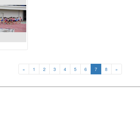
«
1
2
3
4
5
6
7
8
»