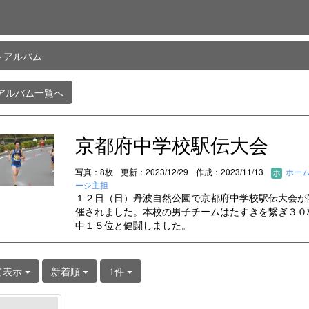
トアルバム
アルバム一覧へ
京都府中学校駅伝大会
写真：8枚
更新：2023/12/29
作成：2023/11/13
ホー
ージ主担
１２日（日）丹波自然公園で京都府中学校駅伝大会が
催されました。本校の男子チームはたすきを繋ぎ３０
中１５位と健闘しました。
て表示
新着順
1件