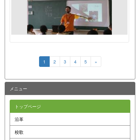
1
2
3
4
5
»
メニュー
トップページ
沿革
校歌