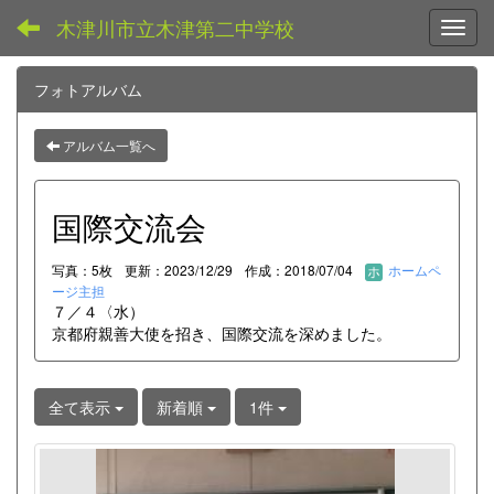
木津川市立木津第二中学校
Toggl
フォトアルバム
アルバム一覧へ
国際交流会
写真：5枚
更新：2023/12/29
作成：2018/07/04
ホームペ
ージ主担
７／４〈水）
京都府親善大使を招き、国際交流を深めました。
全て表示
新着順
1件