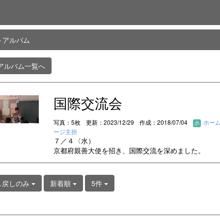
トアルバム
アルバム一覧へ
国際交流会
写真：5枚
更新：2023/12/29
作成：2018/07/04
ホー
ージ主担
７／４〈水）
京都府親善大使を招き、国際交流を深めました。
し戻しのみ
新着順
5件